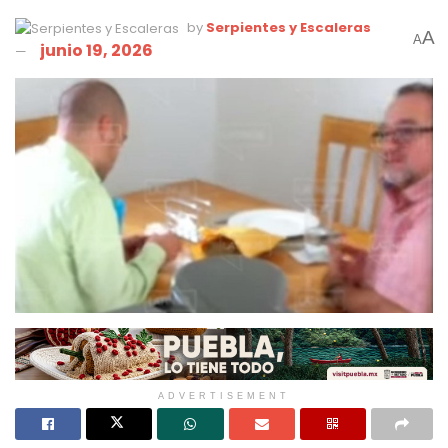
by
Serpientes y Escaleras
A
A
junio 19, 2026
ADVERTISEMENT