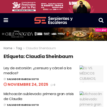
Home
Tag
Claudia Sheinbaum
Etiqueta:
Claudia Sheinbaum
Ley de extorsión: ¿censura y cárcel a los
medios?
BY
SALVADOR GARCIA SOTO
NOVIEMBRE 24, 2025
0
Michoacán sublevado: primera gran crisis
de Claudia
BY
SALVADOR GARCIA SOTO