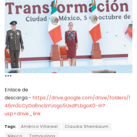
***
Enlace de
descarga.-
https://drive.google.com/drive/folders/1
46m3cCyDa8ncbYUogo5UxdPLbgoK0-In?
usp=drive_link
Tags:
Américo Villareal
Claudia Sheinbaum
México
Tamaulipas