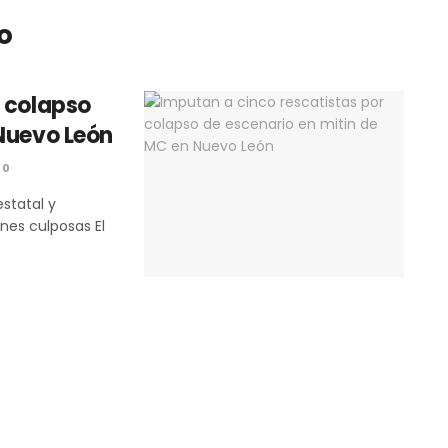
o
r colapso
 Nuevo León
0
statal y
nes culposas El