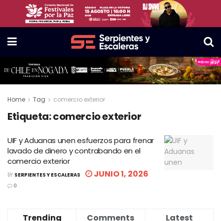
Home
Tag
comercio exterior
Etiqueta:
comercio exterior
UIF y Aduanas unen esfuerzos para frenar
lavado de dinero y contrabando en el
comercio exterior
JUNIO 1, 2026
BY
SERPIENTES Y ESCALERAS
0
Trending
Comments
Latest