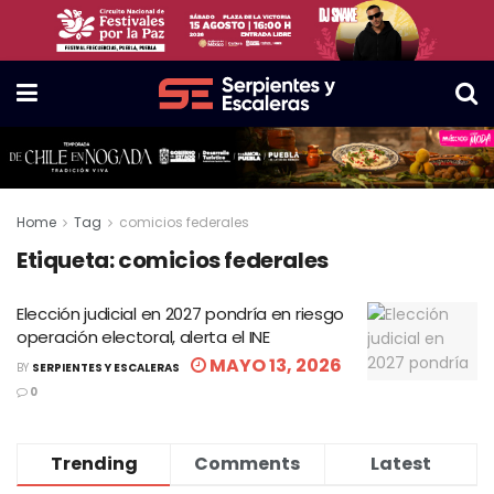
Home
Tag
comicios federales
Etiqueta:
comicios federales
Elección judicial en 2027 pondría en riesgo
operación electoral, alerta el INE
MAYO 13, 2026
BY
SERPIENTES Y ESCALERAS
0
Trending
Comments
Latest