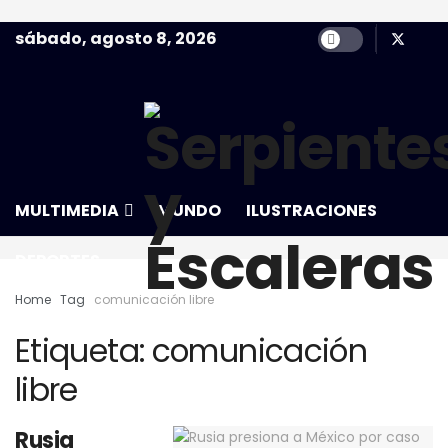
sábado, agosto 8, 2026
NACIONAL
CIUDAD
COLUMNA
MULTIMEDIA
MUNDO
ILUSTRACIONES
DEPORTES
Home
Tag
comunicación libre
Etiqueta:
comunicación
libre
Rusia