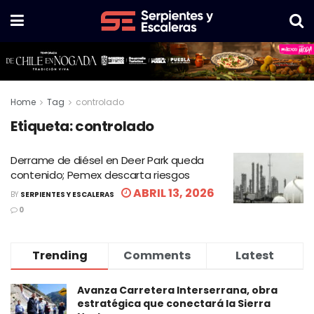
Home
Tag
controlado
Etiqueta:
controlado
Derrame de diésel en Deer Park queda
contenido; Pemex descarta riesgos
ABRIL 13, 2026
BY
SERPIENTES Y ESCALERAS
0
Trending
Comments
Latest
Avanza Carretera Interserrana, obra
estratégica que conectará la Sierra