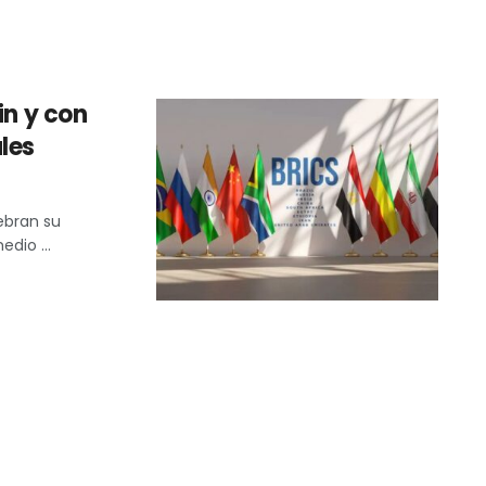
in y con
les
ebran su
dio ...