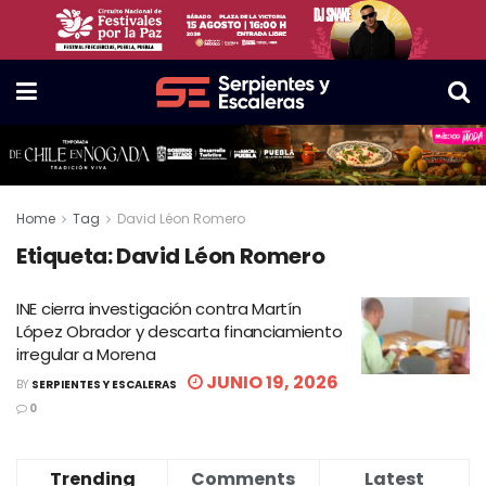
Home
Tag
David Léon Romero
Etiqueta:
David Léon Romero
INE cierra investigación contra Martín
López Obrador y descarta financiamiento
irregular a Morena
JUNIO 19, 2026
BY
SERPIENTES Y ESCALERAS
0
Trending
Comments
Latest