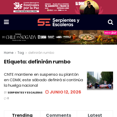
Home
Tag
definirán rumbo
Etiqueta:
definirán rumbo
CNTE mantiene en suspenso su plantón
en CDMX; este sábado definirá si continúa
la huelga nacional
JUNIO 12, 2026
BY
SERPIENTES Y ESCALERAS
0
Trending
Comments
Latest