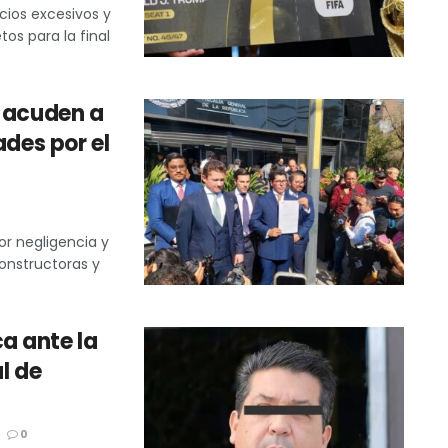
cios excesivos y
os para la final
o acuden a
ades por el
or negligencia y
constructoras y
a ante la
l de
0