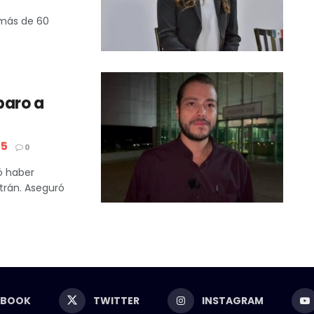
 más de 60
paro a
25
0
ó haber
trán. Aseguró
EBOOK
TWITTER
INSTAGRAM