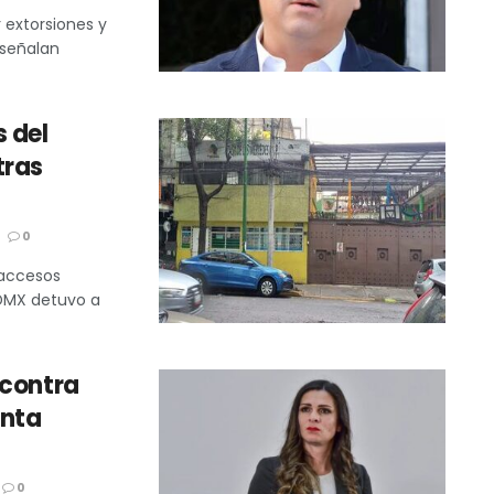
 extorsiones y
 señalan
 del
tras
0
 accesos
 CDMX detuvo a
 contra
unta
0