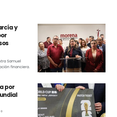
rcía y
por
sos
ntra Samuel
ación financiera.
a por
Mundial
0