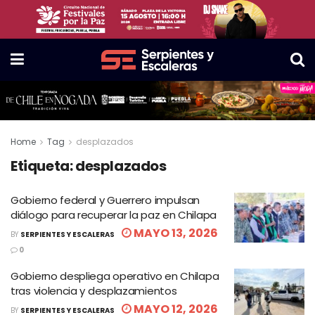
Home
Tag
desplazados
Etiqueta:
desplazados
Gobierno federal y Guerrero impulsan
diálogo para recuperar la paz en Chilapa
MAYO 13, 2026
BY
SERPIENTES Y ESCALERAS
0
Gobierno despliega operativo en Chilapa
tras violencia y desplazamientos
MAYO 12, 2026
BY
SERPIENTES Y ESCALERAS