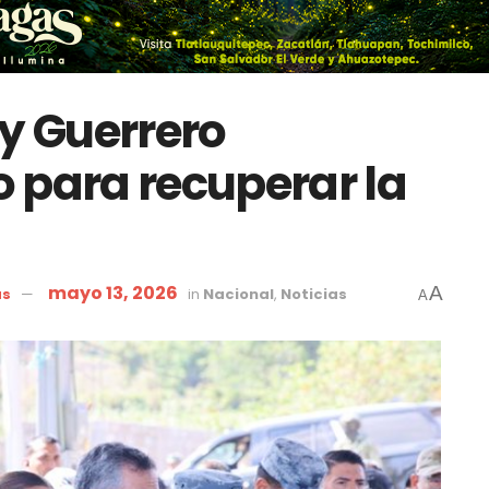
 y Guerrero
 para recuperar la
mayo 13, 2026
A
as
in
Nacional
,
Noticias
A