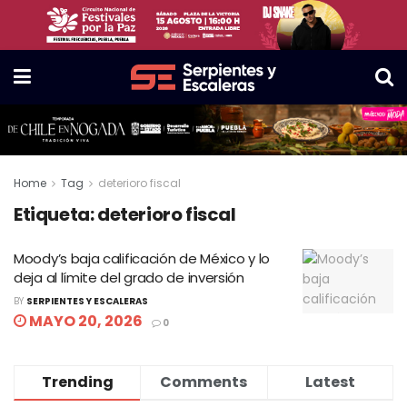
Home
Tag
deterioro fiscal
Etiqueta:
deterioro fiscal
Moody’s baja calificación de México y lo
deja al límite del grado de inversión
BY
SERPIENTES Y ESCALERAS
MAYO 20, 2026
0
Trending
Comments
Latest