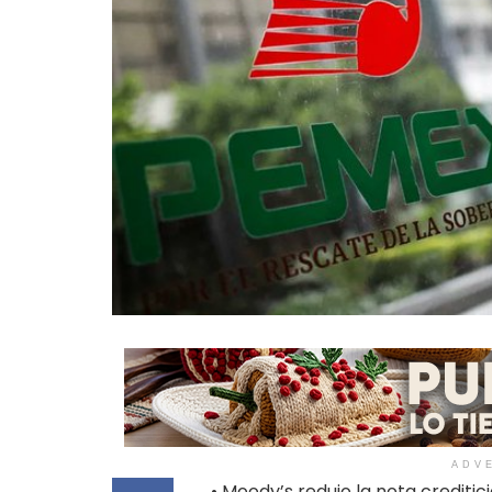
ADV
• Moody’s redujo la nota creditic