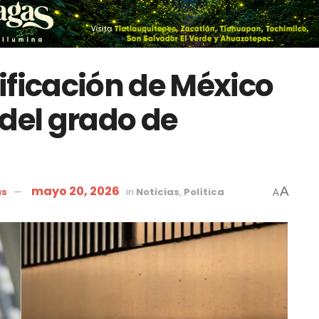
ificación de México
e del grado de
mayo 20, 2026
A
as
in
Noticias
,
Política
A