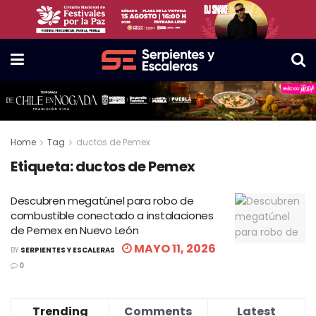
Home
Tag
ductos de Pemex
Etiqueta:
ductos de Pemex
Descubren megatúnel para robo de
combustible conectado a instalaciones
de Pemex en Nuevo León
MAYO 11, 2026
BY
SERPIENTES Y ESCALERAS
0
Trending
Comments
Latest