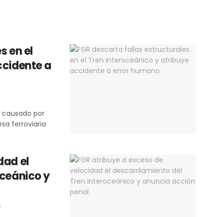
s en el
ccidente a
ue causado por
sa ferroviaria
dad el
oceánico y
0