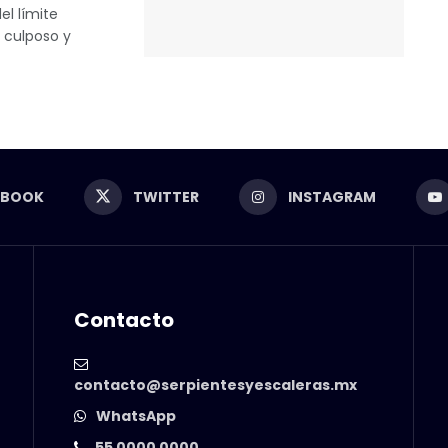
el límite
 culposo y
EBOOK
TWITTER
INSTAGRAM
Contacto
contacto@serpientesyescaleras.mx
WhatsApp
55 0000 0000