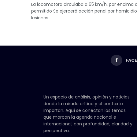
La locomotora circulaba a 65 km/h, por encima d
permitido Se ejercerá acción penal por homicidio
lesiones ...
FAC
Un espacio de análisis, opinión y noticias,
donde la mirada crítica y el contexto
importan. Aquí se conectan los temas
que marcan la agenda nacional e
internacional, con profundidad, claridad y
perspectiva.