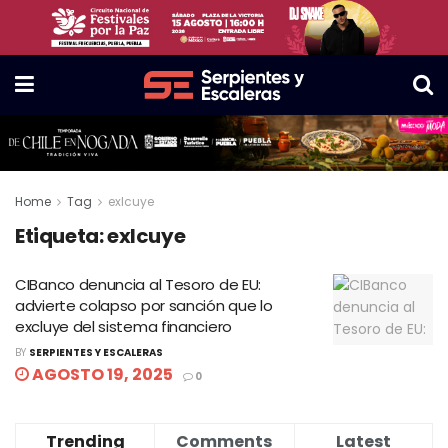
Home
Tag
exlcuye
Etiqueta:
exlcuye
CIBanco denuncia al Tesoro de EU:
advierte colapso por sanción que lo
excluye del sistema financiero
BY
SERPIENTES Y ESCALERAS
AGOSTO 19, 2025
0
Trending
Comments
Latest