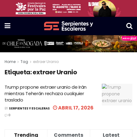
Home
Tag
extraer Uranio
Etiqueta:
extraer Uranio
Trump propone extraer uranio de Irán
mientras Teherán rechaza cualquier
traslado
ABRIL 17, 2026
BY
SERPIENTES Y ESCALERAS
0
Trending
Comments
Latest