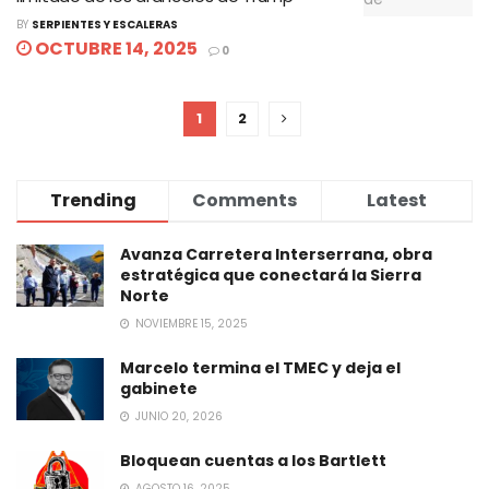
BY
SERPIENTES Y ESCALERAS
OCTUBRE 14, 2025
0
1
2
Trending
Comments
Latest
Avanza Carretera Interserrana, obra
estratégica que conectará la Sierra
Norte
NOVIEMBRE 15, 2025
Marcelo termina el TMEC y deja el
gabinete
JUNIO 20, 2026
Bloquean cuentas a los Bartlett
AGOSTO 16, 2025