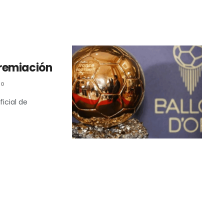
remiación
0
ficial de