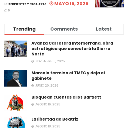
MAYO 15, 2026
BY
SERPIENTES Y ESCALERAS
0
Trending
Comments
Latest
Avanza Carretera Interserrana, obra
estratégica que conectará la Sierra
Norte
NOVIEMBRE 15, 2025
Marcelo termina el TMEC y deja el
gabinete
JUNIO 20, 2026
Bloquean cuentas a los Bartlett
AGOSTO 16, 2025
La libertad de Beatriz
AGOSTO 18, 2025