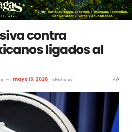
siva contra
icanos ligados al
mayo 15, 2026
A
as
in
Noticias
A