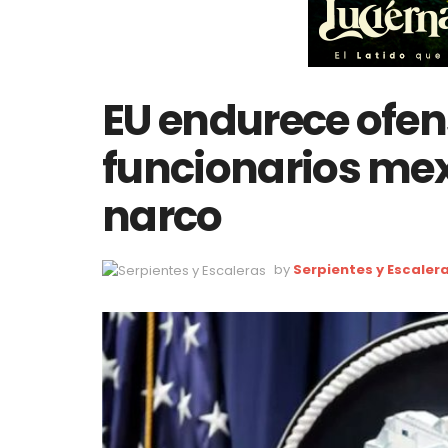
EU endurece ofen
funcionarios mex
narco
by
Serpientes y Escaler