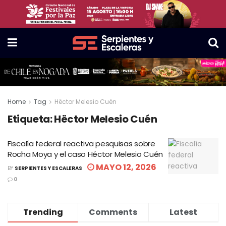
Home
Tag
Hëctor Melesio Cuén
Etiqueta:
Hëctor Melesio Cuén
Fiscalía federal reactiva pesquisas sobre
Rocha Moya y el caso Héctor Melesio Cuén
MAYO 12, 2026
BY
SERPIENTES Y ESCALERAS
0
Trending
Comments
Latest