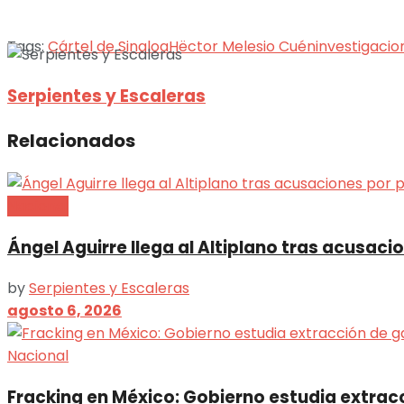
Tags:
Cártel de Sinaloa
Hëctor Melesio Cuén
investigacio
Serpientes y Escaleras
Relacionados
Nacional
Ángel Aguirre llega al Altiplano tras acusa
by
Serpientes y Escaleras
agosto 6, 2026
Nacional
Fracking en México: Gobierno estudia extrac