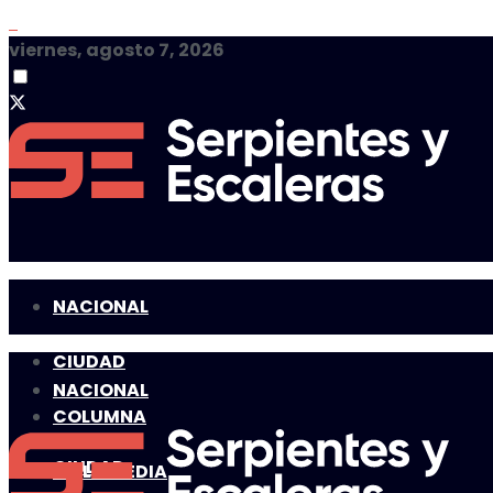
viernes, agosto 7, 2026
NACIONAL
CIUDAD
NACIONAL
COLUMNA
CIUDAD
MULTIMEDIA