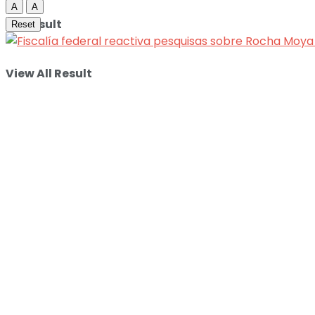
A
A
No Result
Reset
View All Result