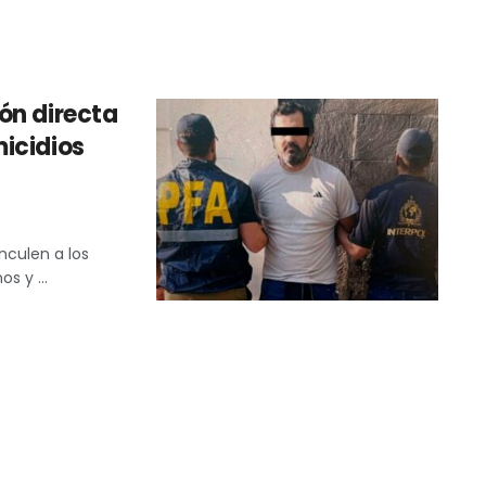
ón directa
icidios
nculen a los
s y ...