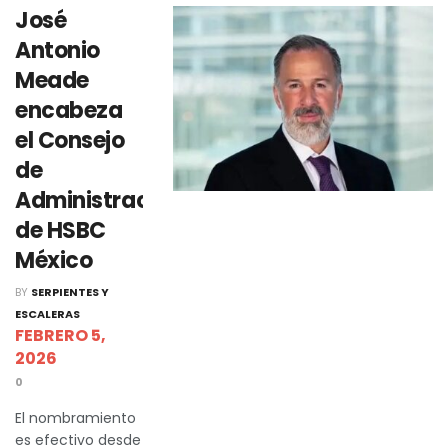
José
Antonio
Meade
encabeza
el Consejo
de
Administración
de HSBC
México
BY
SERPIENTES Y
ESCALERAS
FEBRERO 5,
2026
0
El nombramiento
es efectivo desde