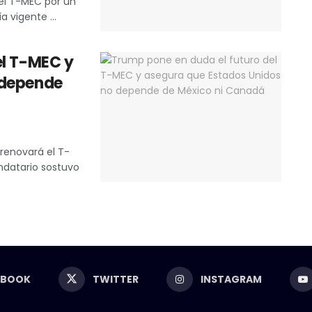
el T-MEC por un
 vigente ...
el T-MEC y
 depende
 renovará el T-
andatario sostuvo
EBOOK
TWITTER
INSTAGRAM