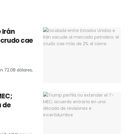
 Irán
 crudo cae
en 72.08 dólares,
MEC;
a de
0