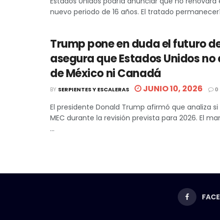
Estados Unidos podría anunciar que no renovará 
nuevo periodo de 16 años. El tratado permanecería
Trump pone en duda el futuro d
asegura que Estados Unidos no
de México ni Canadá
JUNIO 10, 2026
BY
SERPIENTES Y ESCALERAS
0
El presidente Donald Trump afirmó que analiza si
MEC durante la revisión prevista para 2026. El m
...
FAC