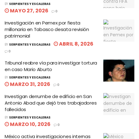
BY
SERPIENTES Y ESCALERAS
MAYO 27, 2026
0
Investigación en Pemex por fiesta
millonaria en Tabasco desata revisión
patrimonial
ABRIL 8, 2026
BY
SERPIENTES Y ESCALERAS
0
Tribunal reabre vía para investigar tortura
en caso Mario Aburto
BY
SERPIENTES Y ESCALERAS
MARZO 31, 2026
0
Investigan derrumbe de edificio en San
Antonio Abad que dejó tres trabajadores
fallecidos
BY
SERPIENTES Y ESCALERAS
MARZO 10, 2026
0
México activa investigaciones internas