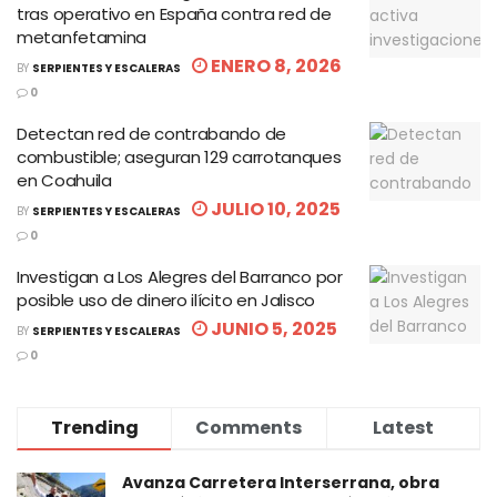
tras operativo en España contra red de
metanfetamina
ENERO 8, 2026
BY
SERPIENTES Y ESCALERAS
0
Detectan red de contrabando de
combustible; aseguran 129 carrotanques
en Coahuila
JULIO 10, 2025
BY
SERPIENTES Y ESCALERAS
0
Investigan a Los Alegres del Barranco por
posible uso de dinero ilícito en Jalisco
JUNIO 5, 2025
BY
SERPIENTES Y ESCALERAS
0
Trending
Comments
Latest
Avanza Carretera Interserrana, obra