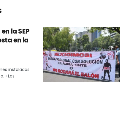
s
 en la SEP
sta en la
ones instaladas
a. • Los