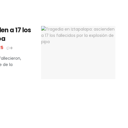
en a 17 los
pa
25
0
allecieron,
e de la