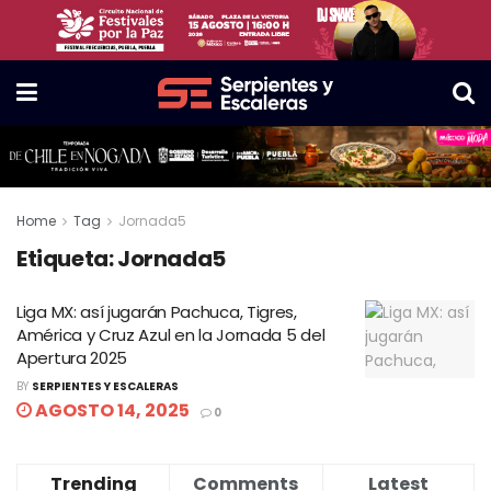
Home
Tag
Jornada5
Etiqueta:
Jornada5
Liga MX: así jugarán Pachuca, Tigres,
América y Cruz Azul en la Jornada 5 del
Apertura 2025
BY
SERPIENTES Y ESCALERAS
AGOSTO 14, 2025
0
Trending
Comments
Latest