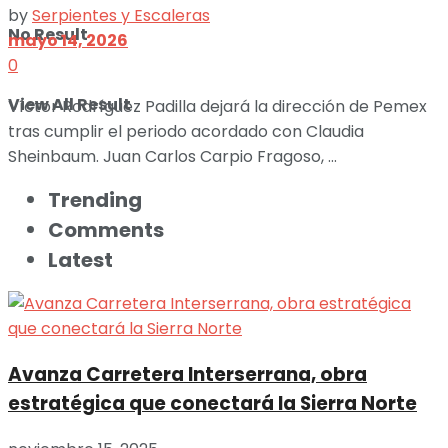
by
Serpientes y Escaleras
No Result
mayo 14, 2026
0
View All Result
Víctor Rodríguez Padilla dejará la dirección de Pemex
tras cumplir el periodo acordado con Claudia
Sheinbaum. Juan Carlos Carpio Fragoso, ...
Trending
Comments
Latest
Avanza Carretera Interserrana, obra
estratégica que conectará la Sierra Norte