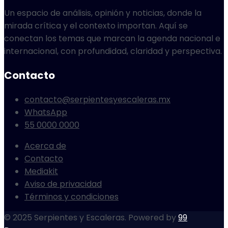
Un espacio de análisis, opinión y noticias, donde la
mirada crítica y el contexto importan. Aquí se
conectan los temas que marcan la agenda nacional e
internacional, con profundidad, claridad y perspectiva.
Contacto
contacto@serpientesyescaleras.mx
WhatsApp
55 0000 0000
Acerca de
Contacto
Mediakit
Aviso de privacidad
Términos y condiciones
© 2025 Serpientes y Escaleras. Powered by
99