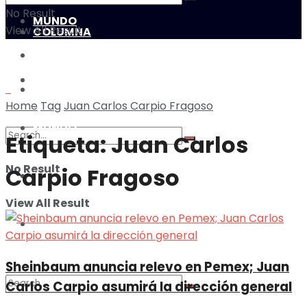
No Result
MUNDO
View All Result
COLUMNA
ILUSTRACIONES
MULTIMEDIA
DEPORTES
Home
Tag
Juan Carlos Carpio Fragoso
MUNDO
Etiqueta:
Juan Carlos
No Result
Carpio Fragoso
ILUSTRACIONES
View All Result
DEPORTES
Sheinbaum anuncia relevo en Pemex; Juan
Carlos Carpio asumirá la dirección general