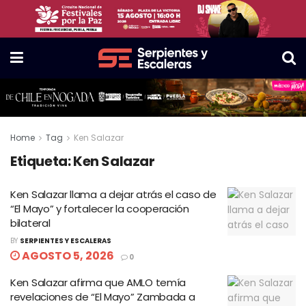
Home
Tag
Ken Salazar
Etiqueta:
Ken Salazar
Ken Salazar llama a dejar atrás el caso de
“El Mayo” y fortalecer la cooperación
bilateral
BY
SERPIENTES Y ESCALERAS
AGOSTO 5, 2026
0
Ken Salazar afirma que AMLO temía
revelaciones de “El Mayo” Zambada a