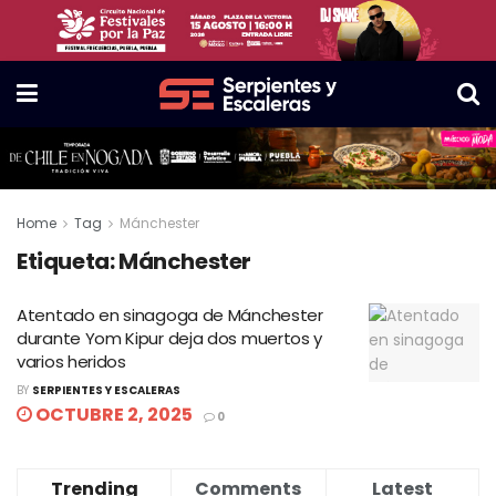
Home
Tag
Mánchester
Etiqueta:
Mánchester
Atentado en sinagoga de Mánchester
durante Yom Kipur deja dos muertos y
varios heridos
BY
SERPIENTES Y ESCALERAS
OCTUBRE 2, 2025
0
Trending
Comments
Latest