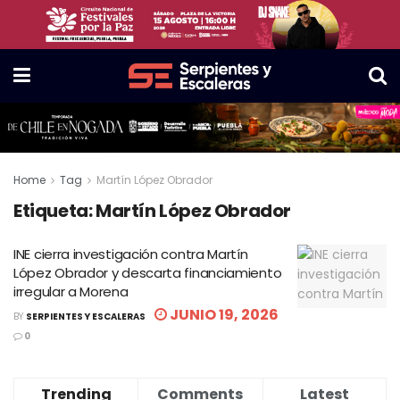
Home
Tag
Martín López Obrador
Etiqueta:
Martín López Obrador
INE cierra investigación contra Martín
López Obrador y descarta financiamiento
irregular a Morena
JUNIO 19, 2026
BY
SERPIENTES Y ESCALERAS
0
Trending
Comments
Latest