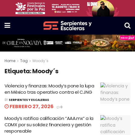
Home
Tag
Moody´s
Etiqueta:
Moody´s
Violencia y finanzas: Moody’s pone la lupa
en México tras operativo contra el CJNG
BY
SERPIENTES Y ESCALERAS
FEBRERO 27, 2026
0
Moody’s ratifica calificación “AAA.mx” a la
CDMX por su solidez financiera y gestión
responsable