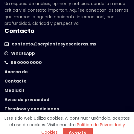
Un espacio de análisis, opinión y noticias, donde la mirada
crítica y el contexto importan. Aquí se conectan los temas
que marcan la agenda nacional e internacional, con
profundidad, claridad y perspectiva.
Contacto
contacto@serpientesyescaleras.mx
WhatsApp
55 0000 0000
Acerca de
Contacto
Mediakit
Aviso de privacidad
Términos y condiciones
Este sitio web utiliza cookies. Al continuar usándolo, aceptas
el uso de cookies. Visita nuestra
Política de Privacidad y
© 2025 Serpientes y Escaleras. Powered by
99 Degrees
.
Cookies
.
Acepto