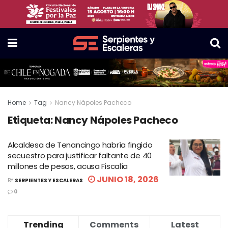
Home
Tag
Nancy Nápoles Pacheco
Etiqueta:
Nancy Nápoles Pacheco
Alcaldesa de Tenancingo habría fingido
secuestro para justificar faltante de 40
millones de pesos, acusa Fiscalía
JUNIO 18, 2026
BY
SERPIENTES Y ESCALERAS
0
Trending
Comments
Latest