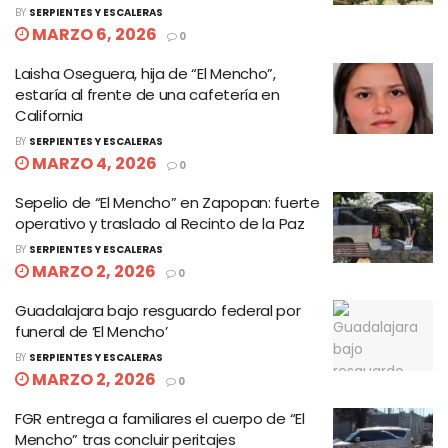
BY
SERPIENTES Y ESCALERAS
MARZO 6, 2026
0
Laisha Oseguera, hija de “El Mencho”,
estaría al frente de una cafetería en
California
BY
SERPIENTES Y ESCALERAS
MARZO 4, 2026
0
Sepelio de “El Mencho” en Zapopan: fuerte
operativo y traslado al Recinto de la Paz
BY
SERPIENTES Y ESCALERAS
MARZO 2, 2026
0
Guadalajara bajo resguardo federal por
funeral de ‘El Mencho’
BY
SERPIENTES Y ESCALERAS
MARZO 2, 2026
0
FGR entrega a familiares el cuerpo de “El
Mencho” tras concluir peritajes