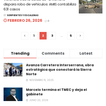
dispara robo de vehículos: AMIS contabiliza
631 casos
BY
SERPIENTES Y ESCALERAS
FEBRERO 26, 2026
0
1
2
3
…
5
Trending
Comments
Latest
Avanza Carretera Interserrana, obra
estratégica que conectará la Sierra
Norte
NOVIEMBRE 15, 2025
Marcelo termina el TMEC y deja el
gabinete
JUNIO 20, 2026