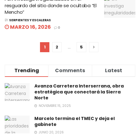
resguardo del sitio donde se ocultaba “El
Mencho”
BY
SERPIENTES Y ESCALERAS
MARZO 16, 2026
0
1
2
…
5
Trending
Comments
Latest
Avanza Carretera Interserrana, obra
estratégica que conectará la Sierra
Norte
NOVIEMBRE 15, 2025
Marcelo termina el TMEC y deja el
gabinete
JUNIO 20, 2026