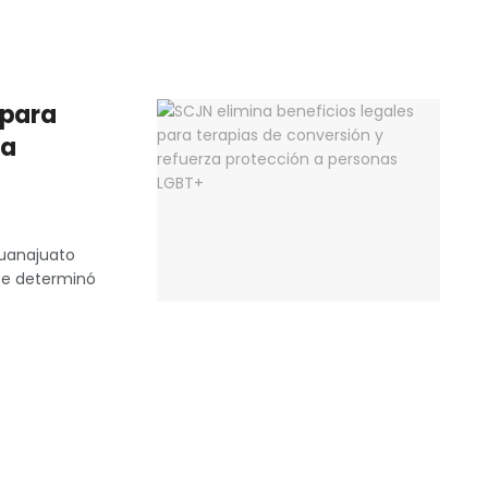
 para
za
Guanajuato
rte determinó