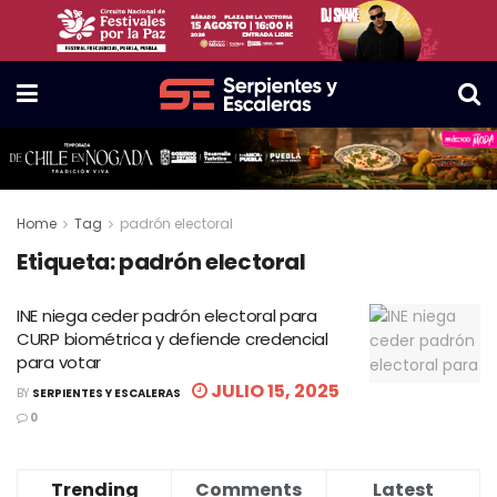
Home
Tag
padrón electoral
Etiqueta:
padrón electoral
INE niega ceder padrón electoral para
CURP biométrica y defiende credencial
para votar
JULIO 15, 2025
BY
SERPIENTES Y ESCALERAS
0
Trending
Comments
Latest