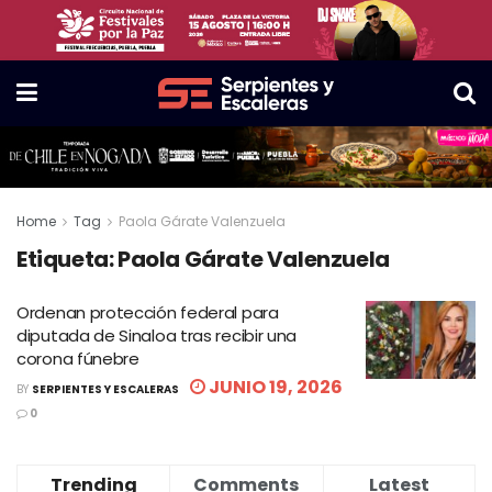
Home
Tag
Paola Gárate Valenzuela
Etiqueta:
Paola Gárate Valenzuela
Ordenan protección federal para
diputada de Sinaloa tras recibir una
corona fúnebre
JUNIO 19, 2026
BY
SERPIENTES Y ESCALERAS
0
Trending
Comments
Latest