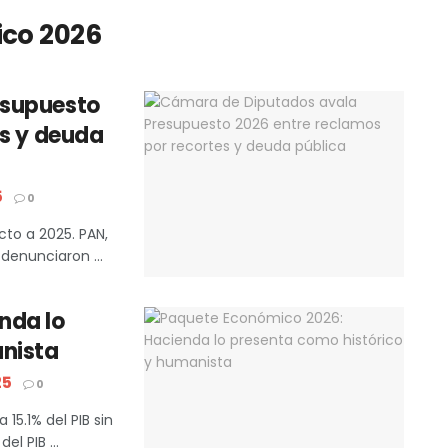
co 2026
esupuesto
es y deuda
5
0
to a 2025. PAN,
denunciaron ...
nda lo
anista
25
0
15.1% del PIB sin
l PIB ...