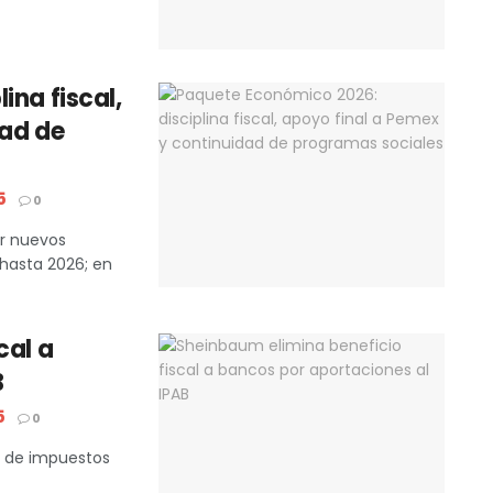
ina fiscal,
dad de
5
0
ar nuevos
hasta 2026; en
cal a
B
5
0
r de impuestos