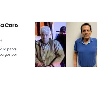
ra Caro
0
á la pena
cargos por