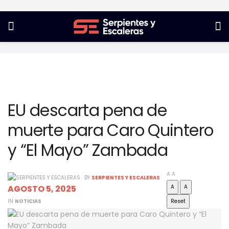
EU descarta pena de
muerte para Caro Quintero
y “El Mayo” Zambada
A
A
BY
SERPIENTES Y ESCALERAS
AGOSTO 5, 2025
A
A
IN
NOTICIAS
Reset