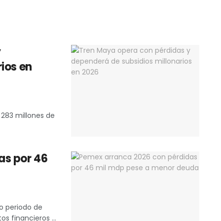
y
ios en
l 283 millones de
as por 46
mo periodo de
s financieros ...