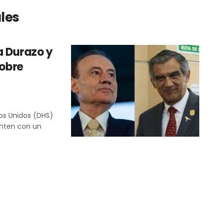
les
a Durazo y
sobre
os Unidos (DHS)
enten con un