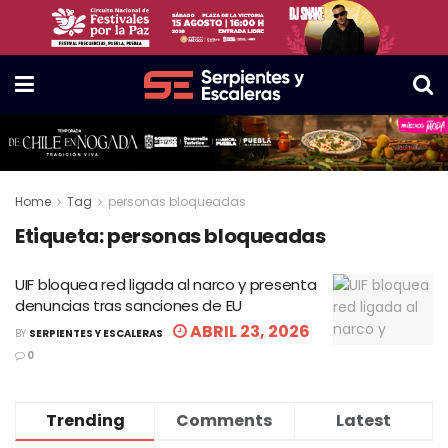
Home
Tag
personas bloqueadas
Etiqueta:
personas bloqueadas
UIF bloquea red ligada al narco y presenta
denuncias tras sanciones de EU
ABRIL 23, 2026
BY
SERPIENTES Y ESCALERAS
0
Trending
Comments
Latest